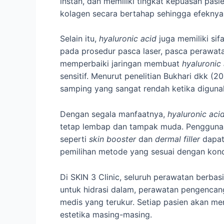
instan, dan memiliki tingkat kepuasan pas
kolagen secara bertahap sehingga efeknya t
Selain itu,
hyaluronic acid
juga memiliki sif
pada prosedur pasca laser, pasca perawat
memperbaiki jaringan membuat
hyaluronic
sensitif. Menurut penelitian Bukhari dkk 
samping yang sangat rendah ketika diguna
Dengan segala manfaatnya,
hyaluronic aci
tetap lembap dan tampak muda. Penggunaa
seperti
skin booster
dan
dermal filler
dapat 
pemilihan metode yang sesuai dengan kondis
Di SKIN 3 Clinic, seluruh perawatan berbas
untuk hidrasi dalam, perawatan pengencan
medis yang terukur. Setiap pasien akan men
estetika masing-masing.