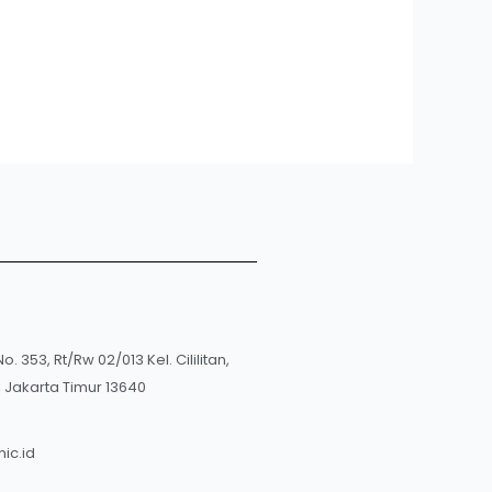
No. 353, Rt/Rw 02/013 Kel. Cililitan,
i Jakarta Timur 13640
ic.id