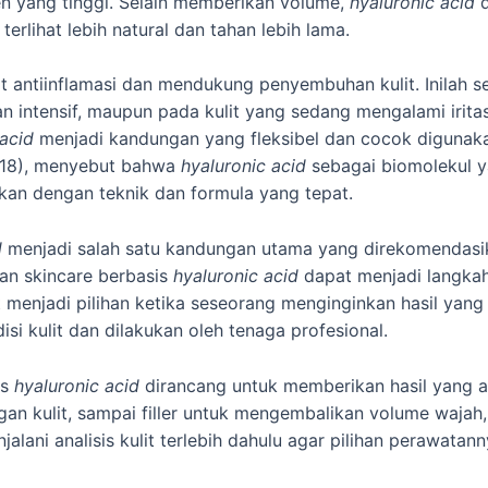
ien yang tinggi. Selain memberikan volume,
hyaluronic acid
erlihat lebih natural dan tahan lebih lama.
at antiinflamasi dan mendukung penyembuhan kulit. Inilah
an intensif, maupun pada kulit yang sedang mengalami iri
 acid
menjadi kandungan yang fleksibel dan cocok digunakan 
(2018), menyebut bahwa
hyaluronic acid
sebagai biomolekul y
kan dengan teknik dan formula yang tepat.
d
menjadi salah satu kandungan utama yang direkomendasika
n skincare berbasis
hyaluronic acid
dapat menjadi langkah
menjadi pilihan ketika seseorang menginginkan hasil yang 
i kulit dan dilakukan oleh tenaga profesional.
is
hyaluronic acid
dirancang untuk memberikan hasil yang a
gan kulit, sampai filler untuk mengembalikan volume waja
jalani analisis kulit terlebih dahulu agar pilihan perawata