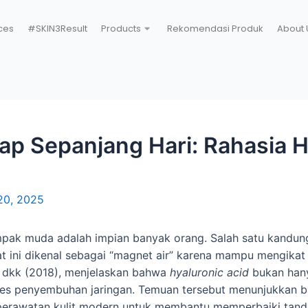
ces
#SKIN3Result
Products
Rekomendasi Produk
About 
ap Sepanjang Hari: Rahasia H
20, 2025
ampak muda adalah impian banyak orang. Salah satu kandun
at ini dikenal sebagai “magnet air” karena mampu mengikat
ri dkk (2018), menjelaskan bahwa
hyaluronic acid
bukan hany
proses penyembuhan jaringan. Temuan tersebut menunjukkan
 perawatan kulit modern untuk membantu memperbaiki tan