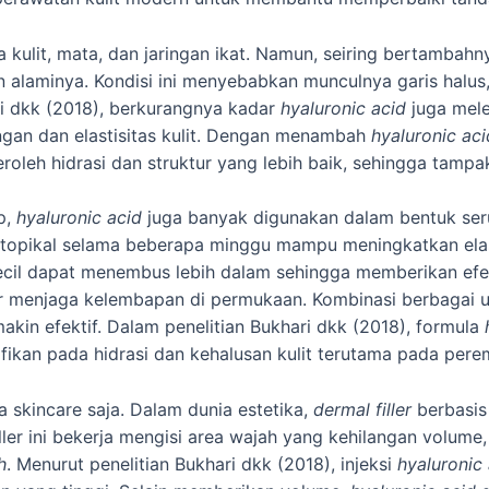
 kulit, mata, dan jaringan ikat. Namun, seiring bertambahn
n alaminya. Kondisi ini menyebabkan munculnya garis halus
ari dkk (2018), berkurangnya kadar
hyaluronic acid
juga mele
an dan elastisitas kulit. Dengan menambah
hyaluronic aci
roleh hidrasi dan struktur yang lebih baik, sehingga tampa
p,
hyaluronic acid
juga banyak digunakan dalam bentuk ser
topikal selama beberapa minggu mampu meningkatkan elasti
cil dapat menembus lebih dalam sehingga memberikan efek h
r menjaga kelembapan di permukaan. Kombinasi berbagai u
kin efektif. Dalam penelitian Bukhari dkk (2018), formula
fikan pada hidrasi dan kehalusan kulit terutama pada per
a skincare saja. Dalam dunia estetika,
dermal filler
berbasi
ller ini bekerja mengisi area wajah yang kehilangan volum
h
. Menurut penelitian Bukhari dkk (2018), injeksi
hyaluronic