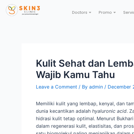
Doctors
Promo
Servi
Kulit Sehat dan Lemb
Wajib Kamu Tahu
Leave a Comment
/ By
admin
/
December 
Memiliki kulit yang lembap, kenyal, dan t
dunia kecantikan adalah
hyaluronic acid
. Z
hidrasi kulit tetap optimal. Menurut Bukha
dalam regenerasi kulit, elastisitas, dan 
satu biomolekul paling menjanjikan dalam