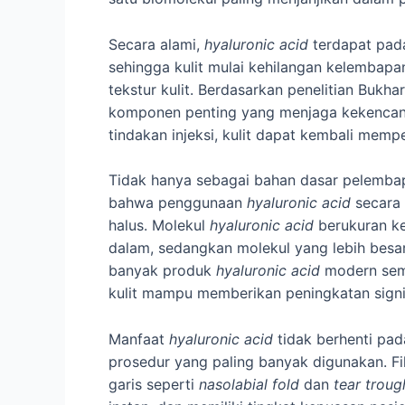
Secara alami,
hyaluronic acid
terdapat pada
sehingga kulit mulai kehilangan kelembapa
tekstur kulit. Berdasarkan penelitian Bukh
komponen penting yang menjaga kekencang
tindakan injeksi, kulit dapat kembali mempe
Tidak hanya sebagai bahan dasar pelemba
bahwa penggunaan
hyaluronic acid
secara 
halus. Molekul
hyaluronic acid
berukuran ke
dalam, sedangkan molekul yang lebih besa
banyak produk
hyaluronic acid
modern sema
kulit mampu memberikan peningkatan signi
Manfaat
hyaluronic acid
tidak berhenti pad
prosedur yang paling banyak digunakan. Fi
garis seperti
nasolabial fold
dan
tear troug