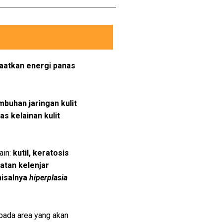
atkan energi panas
uhan jaringan kulit
 kelainan kulit
lain:
kutil, keratosis
tan kelenjar
misalnya
hiperplasia
pada area yang akan