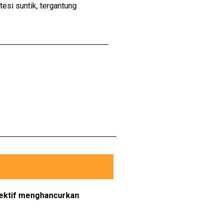
esi suntik, tergantung
fektif menghancurkan