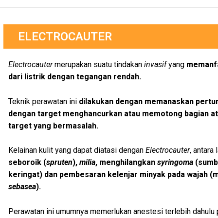
ELECTROCAUTER
Electrocauter
merupakan suatu tindakan
invasif
yang
memanfa
dari listrik dengan tegangan rendah.
Teknik perawatan ini
dilakukan dengan memanaskan pertumb
dengan target menghancurkan atau memotong bagian atas
target yang bermasalah.
Kelainan kulit yang dapat diatasi dengan
Electrocauter
, antara 
seboroik (
spruten
),
milia
, menghilangkan
syringoma
(sumba
keringat) dan pembesaran kelenjar minyak pada wajah (
sebasea
).
Perawatan ini umumnya memerlukan anestesi terlebih dahulu 