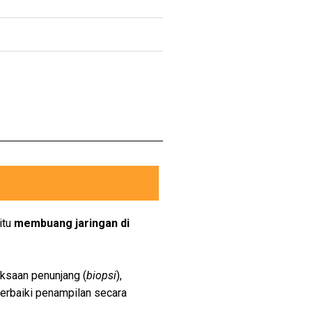
itu
membuang jaringan di
riksaan penunjang (
biopsi
),
perbaiki penampilan secara