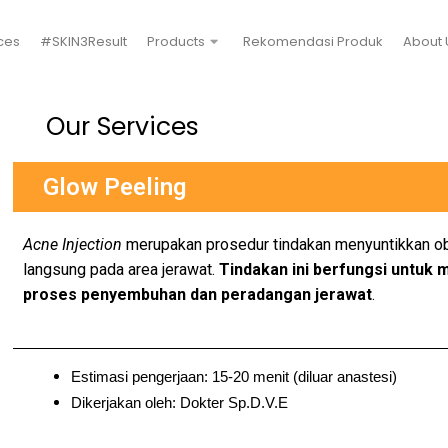
ces
#SKIN3Result
Products
Rekomendasi Produk
About 
Our Services
Glow Peeling
Acne Injection
merupakan prosedur tindakan menyuntikkan ob
langsung pada area jerawat.
Tindakan ini berfungsi untu
proses penyembuhan dan peradangan jerawat
.
Estimasi pengerjaan: 15-20 menit (diluar anastesi)
Dikerjakan oleh: Dokter Sp.D.V.E