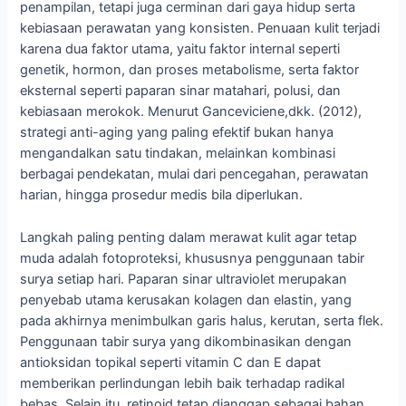
penampilan, tetapi juga cerminan dari gaya hidup serta
kebiasaan perawatan yang konsisten. Penuaan kulit terjadi
karena dua faktor utama, yaitu faktor internal seperti
genetik, hormon, dan proses metabolisme, serta faktor
eksternal seperti paparan sinar matahari, polusi, dan
kebiasaan merokok. Menurut Ganceviciene,dkk. (2012),
strategi anti-aging yang paling efektif bukan hanya
mengandalkan satu tindakan, melainkan kombinasi
berbagai pendekatan, mulai dari pencegahan, perawatan
harian, hingga prosedur medis bila diperlukan.
Langkah paling penting dalam merawat kulit agar tetap
muda adalah fotoproteksi, khususnya penggunaan tabir
surya setiap hari. Paparan sinar ultraviolet merupakan
penyebab utama kerusakan kolagen dan elastin, yang
pada akhirnya menimbulkan garis halus, kerutan, serta flek.
Penggunaan tabir surya yang dikombinasikan dengan
antioksidan topikal seperti vitamin C dan E dapat
memberikan perlindungan lebih baik terhadap radikal
bebas. Selain itu, retinoid tetap dianggap sebagai bahan