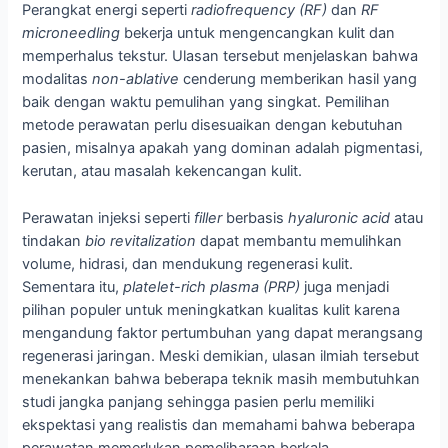
Perangkat energi seperti
radiofrequency (RF)
dan
RF
microneedling
bekerja untuk mengencangkan kulit dan
memperhalus tekstur. Ulasan tersebut menjelaskan bahwa
modalitas
non-ablative
cenderung memberikan hasil yang
baik dengan waktu pemulihan yang singkat. Pemilihan
metode perawatan perlu disesuaikan dengan kebutuhan
pasien, misalnya apakah yang dominan adalah pigmentasi,
kerutan, atau masalah kekencangan kulit.
Perawatan injeksi seperti
filler
berbasis
hyaluronic acid
atau
tindakan
bio revitalization
dapat membantu memulihkan
volume, hidrasi, dan mendukung regenerasi kulit.
Sementara itu,
platelet-rich plasma (PRP)
juga menjadi
pilihan populer untuk meningkatkan kualitas kulit karena
mengandung faktor pertumbuhan yang dapat merangsang
regenerasi jaringan. Meski demikian, ulasan ilmiah tersebut
menekankan bahwa beberapa teknik masih membutuhkan
studi jangka panjang sehingga pasien perlu memiliki
ekspektasi yang realistis dan memahami bahwa beberapa
perawatan memerlukan pemeliharaan berkala.