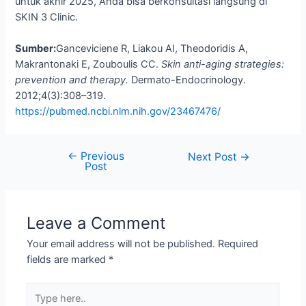
untuk akhir 2025, Anda bisa berkonsultasi langsung di
SKIN 3 Clinic.
Sumber:
Ganceviciene R, Liakou AI, Theodoridis A,
Makrantonaki E, Zouboulis CC.
Skin anti-aging strategies:
prevention and therapy.
Dermato-Endocrinology.
2012;4(3):308–319.
https://pubmed.ncbi.nlm.nih.gov/23467476/
←
Previous
Next Post
→
Post
Leave a Comment
Your email address will not be published.
Required
fields are marked
*