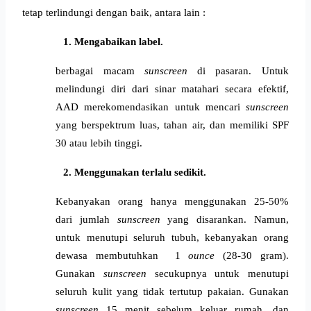
tetap terlindungi dengan baik, antara lain : 
Mengabaikan label. 
berbagai macam 
sunscreen
 di pasaran. Untuk 
melindungi diri dari sinar matahari secara efektif, 
AAD merekomendasikan untuk mencari 
sunscreen 
yang berspektrum luas, tahan air, dan memiliki SPF 
30 atau lebih tinggi.
Menggunakan terlalu sedikit. 
Kebanyakan orang hanya menggunakan 25-50% 
dari jumlah 
sunscreen
 yang disarankan. Namun, 
untuk menutupi seluruh tubuh, kebanyakan orang 
dewasa membutuhkan 
 1 
ounce 
(28-30 gram)
. 
Gunakan 
sunscreen
 secukupnya untuk menutupi 
seluruh kulit yang tidak tertutup pakaian. Gunakan 
sunscreen
 15 menit sebelum keluar rumah, dan 