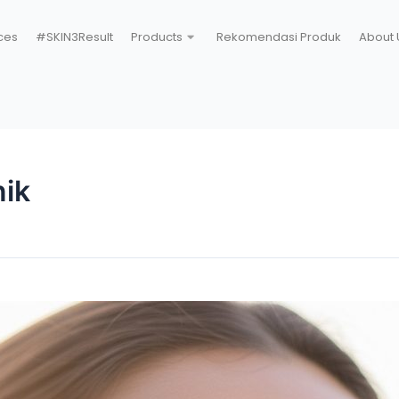
ces
#SKIN3Result
Products
Rekomendasi Produk
About 
nik