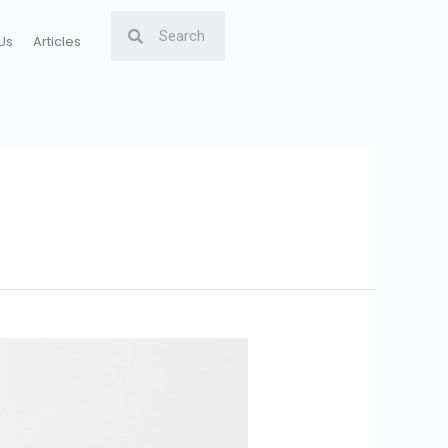
Us
Articles