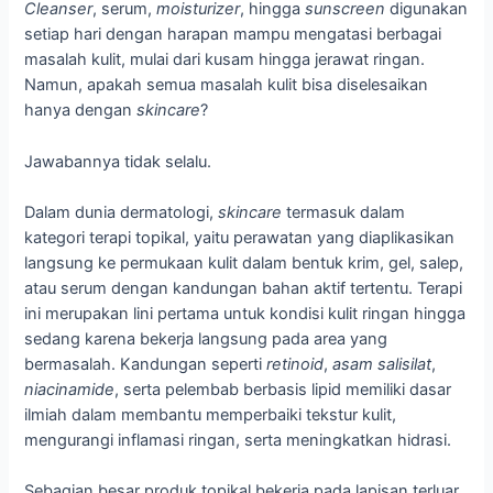
Cleanser
, serum,
moisturizer
, hingga
sunscreen
digunakan
setiap hari dengan harapan mampu mengatasi berbagai
masalah kulit, mulai dari kusam hingga jerawat ringan.
Namun, apakah semua masalah kulit bisa diselesaikan
hanya dengan
skincare
?
Jawabannya tidak selalu.
Dalam dunia dermatologi,
skincare
termasuk dalam
kategori terapi topikal, yaitu perawatan yang diaplikasikan
langsung ke permukaan kulit dalam bentuk krim, gel, salep,
atau serum dengan kandungan bahan aktif tertentu. Terapi
ini merupakan lini pertama untuk kondisi kulit ringan hingga
sedang karena bekerja langsung pada area yang
bermasalah. Kandungan seperti
retinoid
,
asam salisilat
,
niacinamide
, serta pelembab berbasis
lipid memiliki dasar
ilmiah dalam membantu memperbaiki tekstur kulit,
mengurangi inflamasi ringan, serta meningkatkan hidrasi.
Sebagian besar produk topikal bekerja pada lapisan terluar