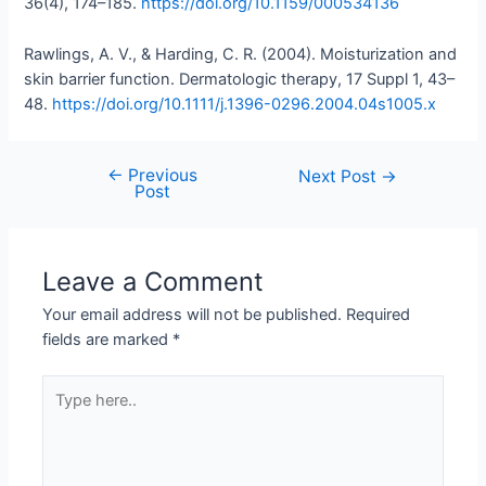
36(4), 174–185.
https://doi.org/10.1159/000534136
Rawlings, A. V., & Harding, C. R. (2004). Moisturization and
skin barrier function. Dermatologic therapy, 17 Suppl 1, 43–
48.
https://doi.org/10.1111/j.1396-0296.2004.04s1005.x
←
Previous
Next Post
→
Post
Leave a Comment
Your email address will not be published.
Required
fields are marked
*