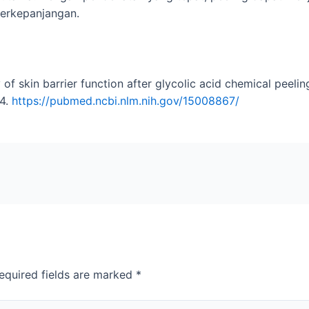
erkepanjangan.
of skin barrier function after glycolic acid chemical peeli
94.
https://pubmed.ncbi.nlm.nih.gov/15008867/
equired fields are marked
*