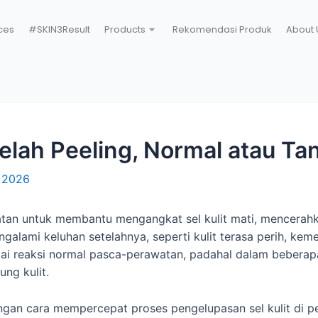
ces
#SKIN3Result
Products
Rekomendasi Produk
About 
etelah Peeling, Normal atau T
, 2026
atan untuk membantu mengangkat sel kulit mati, mencerahka
galami keluhan setelahnya, seperti kulit terasa perih, kem
gai reaksi normal pasca-perawatan, padahal dalam beberap
ng kulit.
ngan cara mempercepat proses pengelupasan sel kulit di 