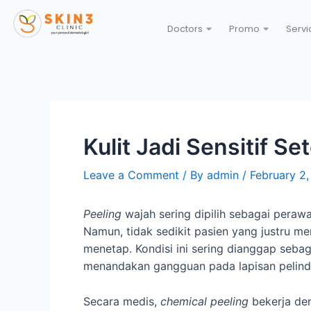
Doctors
Promo
Servi
Kulit Jadi Sensitif S
Leave a Comment
/ By
admin
/
February 2
Peeling
wajah sering dipilih sebagai peraw
Namun, tidak sedikit pasien yang justru men
menetap. Kondisi ini sering dianggap seba
menandakan gangguan pada lapisan pelindu
Secara medis,
chemical peeling
bekerja de