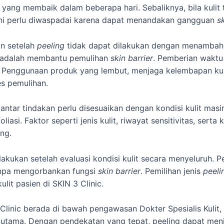
yang membaik dalam beberapa hari. Sebaliknya, bila kulit t
ini perlu diwaspadai karena dapat menandakan gangguan
s
n setelah
peeling
tidak dapat dilakukan dengan menambah 
ru adalah membantu pemulihan
skin barrier
. Pemberian waktu 
 Penggunaan produk yang lembut, menjaga kelembapan kulit
es pemulihan.
antar tindakan perlu disesuaikan dengan kondisi kulit masi
iasi. Faktor seperti jenis kulit, riwayat sensitivitas, serta 
ng.
dilakukan setelah evaluasi kondisi kulit secara menyeluruh.
anpa mengorbankan fungsi
skin barrier
. Pemilihan jenis
peeli
it pasien di SKIN 3 Clinic.
 Clinic berada di bawah pengawasan Dokter Spesialis Kulit
as utama. Dengan pendekatan yang tepat, peeling dapat men