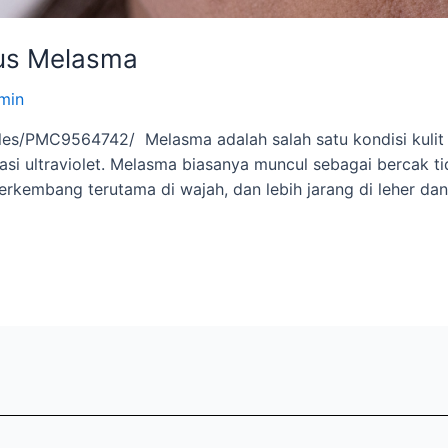
sus Melasma
min
icles/PMC9564742/ Melasma adalah salah satu kondisi kulit
iasi ultraviolet. Melasma biasanya muncul sebagai bercak ti
erkembang terutama di wajah, dan lebih jarang di leher d