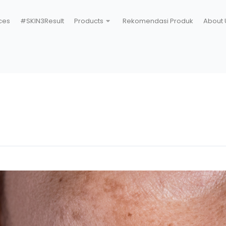
ces
#SKIN3Result
Products
Rekomendasi Produk
About 